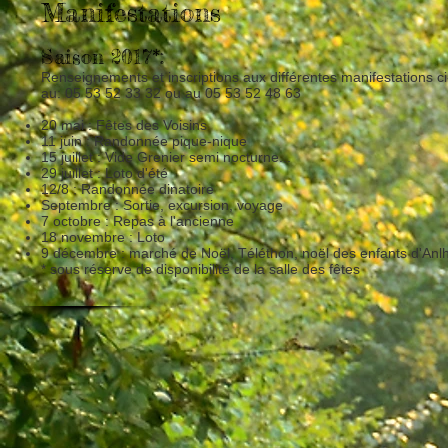
Manifestations
Saison 2017*:
Renseignements et inscriptions aux différentes manifestations c
au: 05 53 52 33 32 ou au 05 53 52 48 63
20 mai : Fêtes des Voisins
11 juin : Randonnée pique-nique
15 juillet : Vide Grenier semi nocturne...
29 juillet : Loto d'été
12/8 : Randonnée dinatoire
Septembre : Sortie, excursion, voyage
7 octobre : Repas à l'ancienne
18 novembre : Loto
9 décembre : marché de Noël, Téléthon, noël des enfants d'Anl
* sous réserve de disponibilité de la salle des fêtes