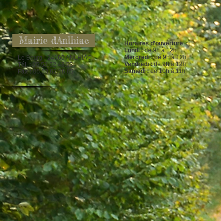
Mairie dAnlhiac
Horaires d’ouverture :
Lundi :
de 9h à 12h
Mercredi :
de 9h à 12h
Le Bourg - 24160 ANLHIAC
Vendredi :
de 9h à 12h
Tél. :
05.53.52.48.53
Samedi :
de 10h à 11h
Fax :
05.53.62.56.65