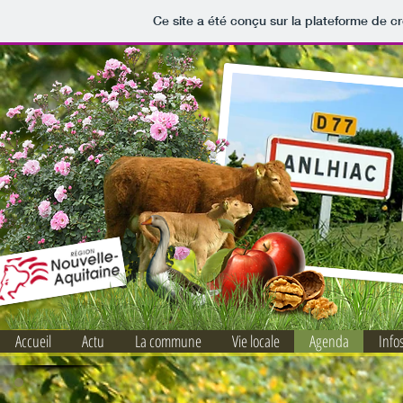
Ce site a été conçu sur la plateforme de cr
Accueil
Actu
La commune
Vie locale
Agenda
Info